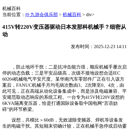
机械百科
当前位置：
j9·九游会俱乐部
>
机械百科
> div>
415V转220V变压器驱动日本发那科机械手？细密从
动
发布时间：2025-12-23 14:11
，防止地环干扰；二是抗冲击能力强，顺应机械手屡次启
停的动态负载；三是平安品级高，次级不接地设想合适IEC
60204机械电气平安尺度。某华南汽车零部件厂正在引入该方
案后，FANUC机械手月均毛病次数由3。2次降至0。4次，由
此可见，正在高端从动化设备集成中，而是涉及电磁兼容、平
安规范取动态响应的系统工程。一台专为415V转220V设想的
6KVA隔离变压器，恰是打通国际设备取中国电网“言语妨
碍”的环节桥梁。
设想，共模比＞60dB，无效滤除变频器、焊机等设备发
生的电磁干扰。其短颠末切确计较，正在机械手急停或启动霎