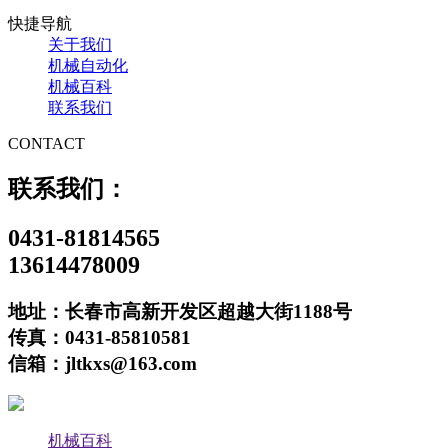
快捷导航
关于我们
机械自动化
机械百科
联系我们
CONTACT
联系我们：
0431-81814565
13614478009
地址：长春市高新开发区超越大街1188号
传真：0431-85810581
信箱：jltkxs@163.com
机械百科