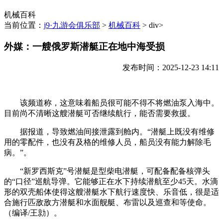
机械百科
当前位置：
j9·九游会俱乐部
>
机械百科
> div>
外媒：一艘俄罗斯潜艇正在地中海受损
发布时间：2025-12-23 14:11
该频道称，这意味着船员很可能不得不将燃油泵入海中。
目前尚不清晰这艘潜艇可否继续航行，能否需要救援。
据报道，导致燃油间接泄露到舱内。“潜艇上既没有维修
用的零配件，也没有及格的维修人员，船员没有能力解除毛
病。”。
“新罗西斯克”号潜艇是型柴电潜艇，可配备配备核弹头
的“口径”巡航导弹。它能够正在水下持续潜航至少45天。水滴
形的双壳船体使得这艘潜艇水下航行速度快、乐音低，很是适
合施行匹敌敌方潜艇和水面舰艇、布雷以及巡查和等使命。
（编译/王勍）。