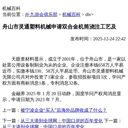
机械百科
当前位置：
j9·九游会俱乐部
>
机械百科
> div>
舟山市灵通塑料机械申请双合金机筒浇注工艺及
发布时间：2025-12-24 22:42
天眼查材料显示，成立于2001年，位于舟山市，是一家以
处置公用设备制制业为从的企业。企业注册本钱658万人平易
近币，实缴本钱330。58万人平易近币。舟山市灵通塑料机械
无限公司共对外投资了1家企业，参取招投标项目3次，学问产
权方面有商标消息1条，专利消息32条。
金融界 2025 年 1 月 20 日动静，国度学问产权局消息显
示，申请日期为 2023 年 7 月。
上一篇：
被宁波企业“买入”后海外品牌收成了什么？
下一篇：
从三大港到全球网：中国口岸的百年变化
下一篇：
从三大港到全球网：中国口岸的百年变化