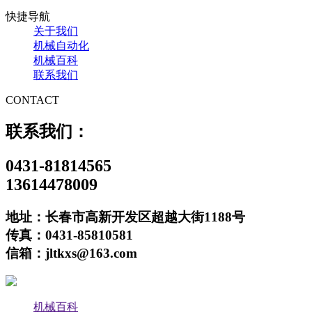
快捷导航
关于我们
机械自动化
机械百科
联系我们
CONTACT
联系我们：
0431-81814565
13614478009
地址：长春市高新开发区超越大街1188号
传真：0431-85810581
信箱：jltkxs@163.com
机械百科