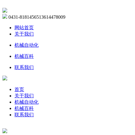
0431-81814565
13614478009
网站首页
关于我们
机械自动化
机械百科
联系我们
首页
关于我们
机械自动化
机械百科
联系我们