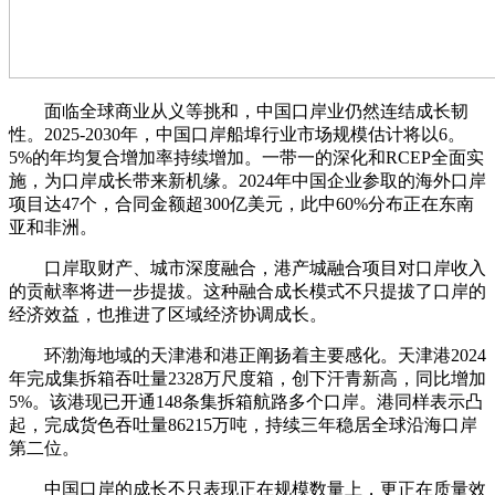
面临全球商业从义等挑和，中国口岸业仍然连结成长韧
性。2025-2030年，中国口岸船埠行业市场规模估计将以6。
5%的年均复合增加率持续增加。一带一的深化和RCEP全面实
施，为口岸成长带来新机缘。2024年中国企业参取的海外口岸
项目达47个，合同金额超300亿美元，此中60%分布正在东南
亚和非洲。
口岸取财产、城市深度融合，港产城融合项目对口岸收入
的贡献率将进一步提拔。这种融合成长模式不只提拔了口岸的
经济效益，也推进了区域经济协调成长。
环渤海地域的天津港和港正阐扬着主要感化。天津港2024
年完成集拆箱吞吐量2328万尺度箱，创下汗青新高，同比增加
5%。该港现已开通148条集拆箱航路多个口岸。港同样表示凸
起，完成货色吞吐量86215万吨，持续三年稳居全球沿海口岸
第二位。
中国口岸的成长不只表现正在规模数量上，更正在质量效