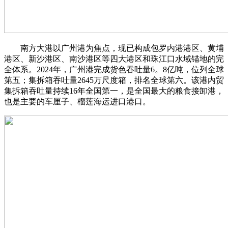
南方大港以广州港为焦点，现已构成包罗内港港区、黄埔
港区、新沙港区、南沙港区等四大港区和珠江口水域锚地的完
全体系。2024年，广州港完成货色吞吐量6。8亿吨，位列全球
第五；集拆箱吞吐量2645万尺度箱，排名全球第六。该港内贸
集拆箱吞吐量持续16年全国第一，是全国最大的粮食接卸港，
也是主要的车厘子、榴莲海运进口港口。