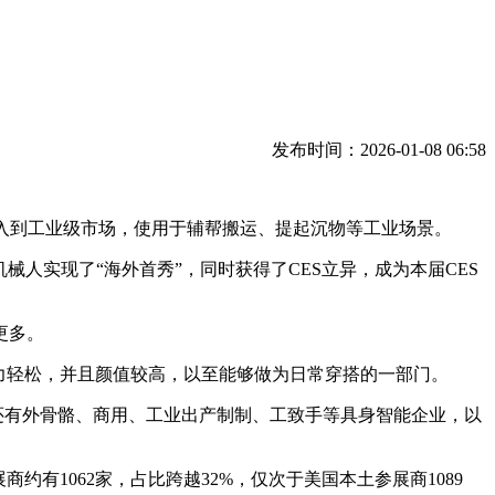
发布时间：2026-01-08 06:58
入到工业级市场，使用于辅帮搬运、提起沉物等工业场景。
械人实现了“海外首秀”，同时获得了CES立异，成为本届CES
更多。
力轻松，并且颜值较高，以至能够做为日常穿搭的一部门。
还有外骨骼、商用、工业出产制制、工致手等具身智能企业，以
有1062家，占比跨越32%，仅次于美国本土参展商1089