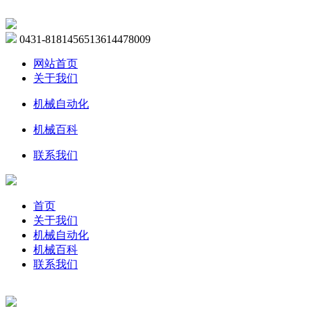
0431-81814565
13614478009
网站首页
关于我们
机械自动化
机械百科
联系我们
首页
关于我们
机械自动化
机械百科
联系我们