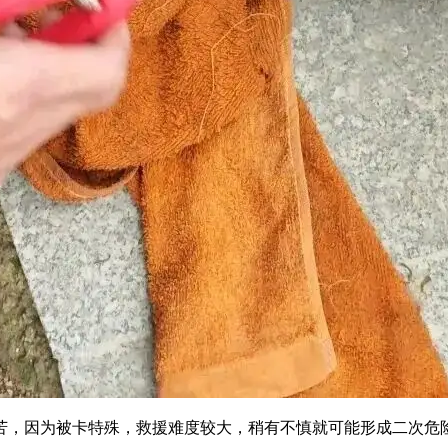
，因为被卡特殊，救援难度较大，稍有不慎就可能形成二次危