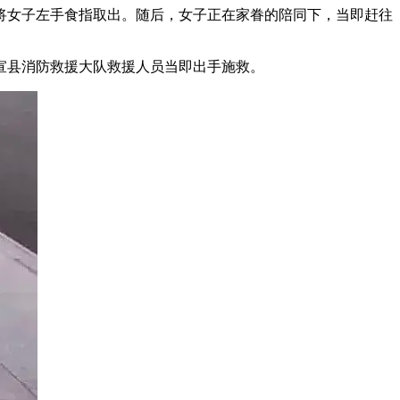
女子左手食指取出。随后，女子正在家眷的陪同下，当即赶往
宣县消防救援大队救援人员当即出手施救。