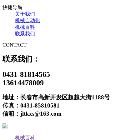
快捷导航
关于我们
机械自动化
机械百科
联系我们
CONTACT
联系我们：
0431-81814565
13614478009
地址：长春市高新开发区超越大街1188号
传真：0431-85810581
信箱：jltkxs@163.com
机械百科