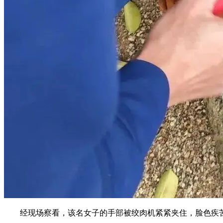
经现场察看，该名女子的手部被绞肉机紧紧夹住，脸色疾苦