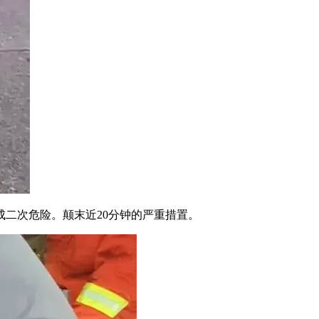
二次危险。颠末近20分钟的严重措置。