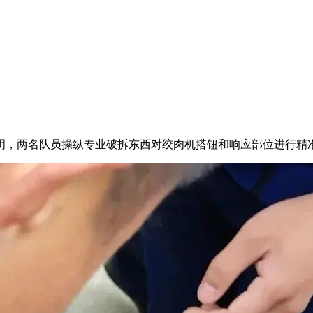
，两名队员操纵专业破拆东西对绞肉机搭钮和响应部位进行精