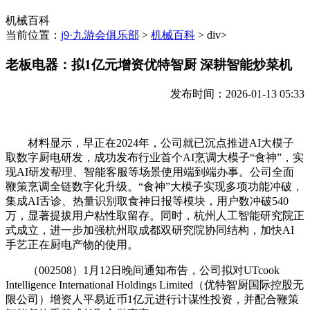
机械百科
当前位置：
j9·九游会俱乐部
>
机械百科
> div>
老板电器：拟1亿元增资优特智厨 深耕智能炒菜机
发布时间：2026-01-13 05:33
材料显示，早正在2024年，公司就已沉点推进AI大模子
取数字厨电研发，成功发布行业首个AI烹调大模子“食神”，实
现AI研发帮理、智能客服等场景使用端到端办事。公司全面
鞭策烹调全链数字化升级。“食神”大模子实现多项功能冲破，
集成AI舌诊、热量识别取食神日报等模块，用户数冲破540
万，显著提拔用户粘性取留存。同时，杭州人工智能研究院正
式成立，进一步加强杭州取成都双研究院协同结构，加快AI
手艺正在厨电产物的使用。
（002508）1月12日晚间通知布告，公司拟对UTcook
Intelligence International Holdings Limited（优特智厨国际控股无
限公司）增资人平易近币1亿元进行计谋性投资，并配合鞭策