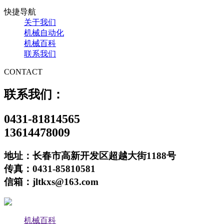
快捷导航
关于我们
机械自动化
机械百科
联系我们
CONTACT
联系我们：
0431-81814565
13614478009
地址：长春市高新开发区超越大街1188号
传真：0431-85810581
信箱：jltkxs@163.com
机械百科