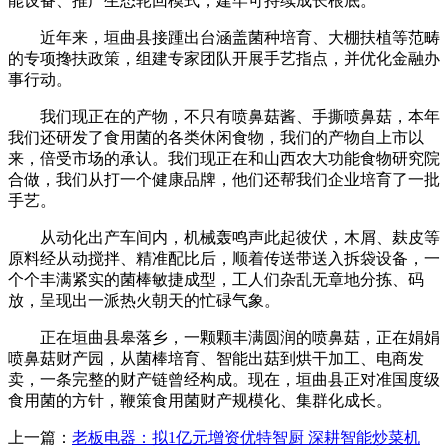
能设备、推广生态轮回模式，建牢可持续成长根底。
近年来，垣曲县接踵出台涵盖菌种培育、大棚扶植等范畴
的专项搀扶政策，组建专家团队开展手艺指点，并优化金融办
事行动。
我们现正在的产物，不只有喷鼻菇酱、手撕喷鼻菇，本年
我们还研发了食用菌的各类休闲食物，我们的产物自上市以
来，倍受市场的承认。我们现正在和山西农大功能食物研究院
合做，我们从打一个健康品牌，他们还帮我们企业培育了一批
手艺。
从动化出产车间内，机械轰鸣声此起彼伏，木屑、麸皮等
原料经从动搅拌、精准配比后，顺着传送带送入拆袋设备，一
个个丰满紧实的菌棒敏捷成型，工人们杂乱无章地分拣、码
放，呈现出一派热火朝天的忙碌气象。
正在垣曲县皋落乡，一颗颗丰满圆润的喷鼻菇，正在娟娟
喷鼻菇财产园，从菌棒培育、智能出菇到烘干加工、电商发
卖，一条完整的财产链曾经构成。现在，垣曲县正对准国度级
食用菌的方针，鞭策食用菌财产规模化、集群化成长。
上一篇：
老板电器：拟1亿元增资优特智厨 深耕智能炒菜机