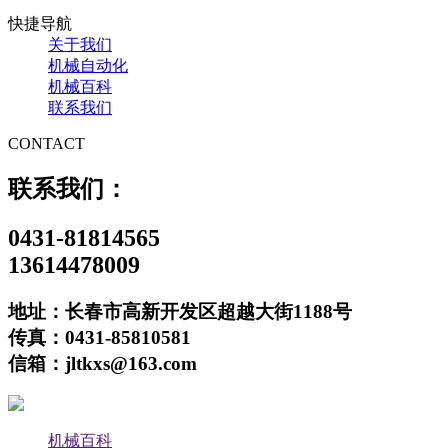
快捷导航
关于我们
机械自动化
机械百科
联系我们
CONTACT
联系我们：
0431-81814565
13614478009
地址：长春市高新开发区超越大街1188号
传真：0431-85810581
信箱：jltkxs@163.com
机械百科