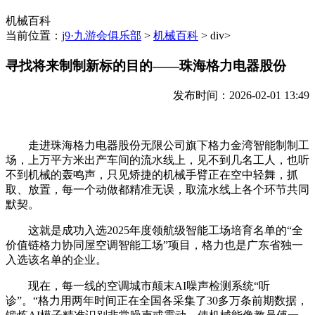
机械百科
当前位置：
j9·九游会俱乐部
>
机械百科
> div>
寻找将来制制新标的目的——珠海格力电器股份
发布时间：2026-02-01 13:49
走进珠海格力电器股份无限公司旗下格力金湾智能制制工
场，上万平方米出产车间的流水线上，见不到几名工人，也听
不到机械的轰鸣声，只见矫捷的机械手臂正在空中轻舞，抓
取、放置，每一个动做都精准无误，取流水线上各个环节共同
默契。
这就是成功入选2025年度领航级智能工场培育名单的“全
价值链格力协同屋空调智能工场”项目，格力也是广东省独一
入选该名单的企业。
现在，每一线的空调城市颠末AI噪声检测系统“听
诊”。“格力用两年时间正在全国各采集了30多万条前期数据，