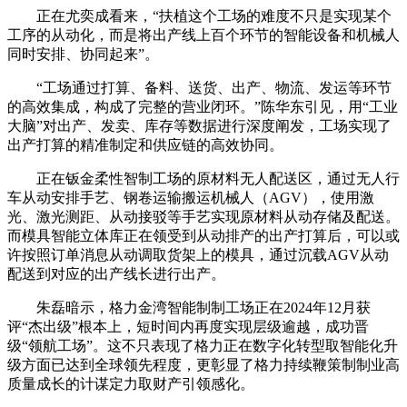
正在尤奕成看来，“扶植这个工场的难度不只是实现某个
工序的从动化，而是将出产线上百个环节的智能设备和机械人
同时安排、协同起来”。
“工场通过打算、备料、送货、出产、物流、发运等环节
的高效集成，构成了完整的营业闭环。”陈华东引见，用“工业
大脑”对出产、发卖、库存等数据进行深度阐发，工场实现了
出产打算的精准制定和供应链的高效协同。
正在钣金柔性智制工场的原材料无人配送区，通过无人行
车从动安排手艺、钢卷运输搬运机械人（AGV），使用激
光、激光测距、从动接驳等手艺实现原材料从动存储及配送。
而模具智能立体库正在领受到从动排产的出产打算后，可以或
许按照订单消息从动调取货架上的模具，通过沉载AGV从动
配送到对应的出产线长进行出产。
朱磊暗示，格力金湾智能制制工场正在2024年12月获
评“杰出级”根本上，短时间内再度实现层级逾越，成功晋
级“领航工场”。这不只表现了格力正在数字化转型取智能化升
级方面已达到全球领先程度，更彰显了格力持续鞭策制制业高
质量成长的计谋定力取财产引领感化。