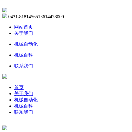
0431-81814565
13614478009
网站首页
关于我们
机械自动化
机械百科
联系我们
首页
关于我们
机械自动化
机械百科
联系我们