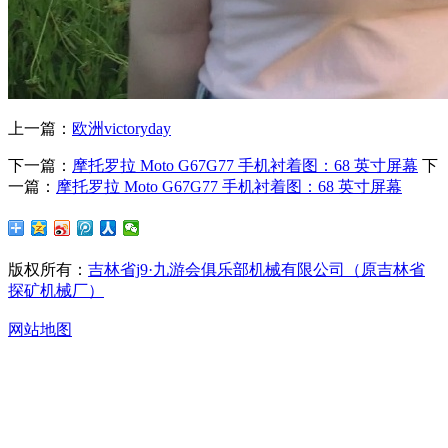
上一篇：
欧洲victoryday
下一篇：
摩托罗拉 Moto G67G77 手机衬着图：68 英寸屏幕
下
一篇：
摩托罗拉 Moto G67G77 手机衬着图：68 英寸屏幕
版权所有：
吉林省j9·九游会俱乐部机械有限公司（原吉林省
探矿机械厂）
网站地图